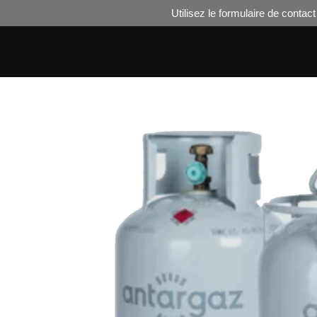
Utilisez le formulaire de cont
Passer
au
.
contenu
principal