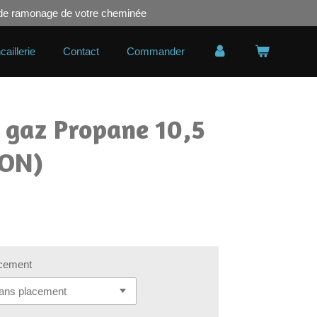
u de ramonage de votre cheminée
caillerie
Contact
Commander
e gaz Propane 10,5
SON)
cement