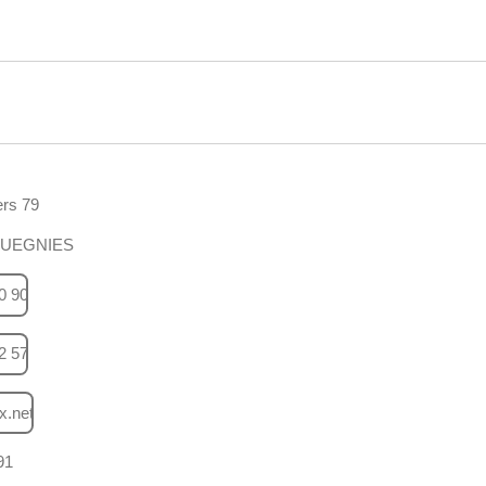
rs 79
QUEGNIES
0 90
2 57
x.net
91