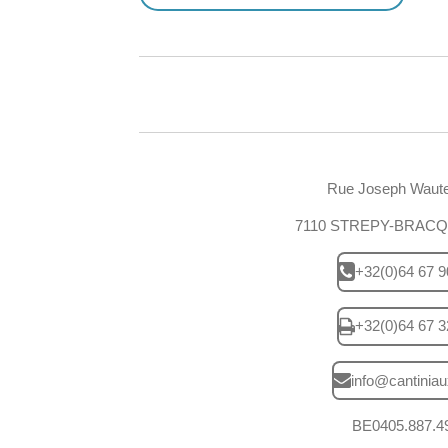
Rue Joseph Waute
7110 STREPY-BRAC
+32(0)64 67 9
+32(0)64 67 3
info@cantiniau
BE0405.887.4