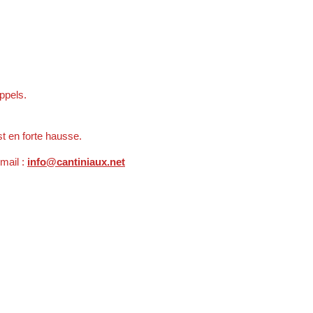
appels.
t en forte hausse.
mail :
info@cantiniaux.net