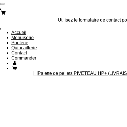
Passer
.
au
contenu
Utilisez le formulaire de contact
principal
.
Accueil
Menuiserie
Poelerie
Quincaillerie
Contact
Commander